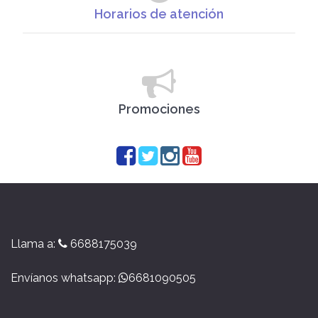
Horarios de atención
Promociones
Llama a:
6688175039
Envíanos whatsapp:
6681090505