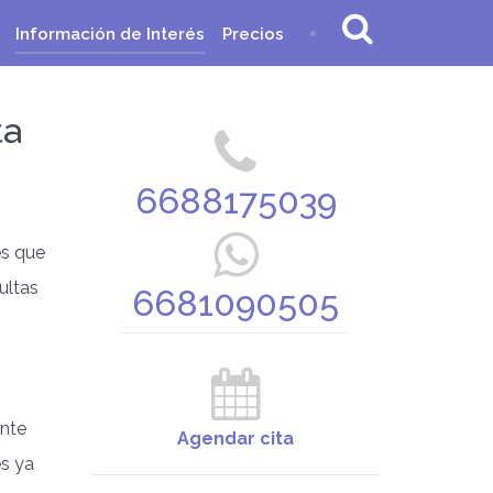
Información de Interés
Precios
ta
6688175039
es que
ultas
6681090505
ente
Agendar cita
es ya