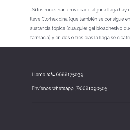
-Si los roces han provocado alguna llaga hay 
lleve Clorhexidina (que también se consigue en
sustancia tópica (cualquier gel bioadhesivo qu
farmacia) y en dos o tres días la llaga se cicatr
Llama a:
6688175039
Envíanos whatsapp:
6681090505