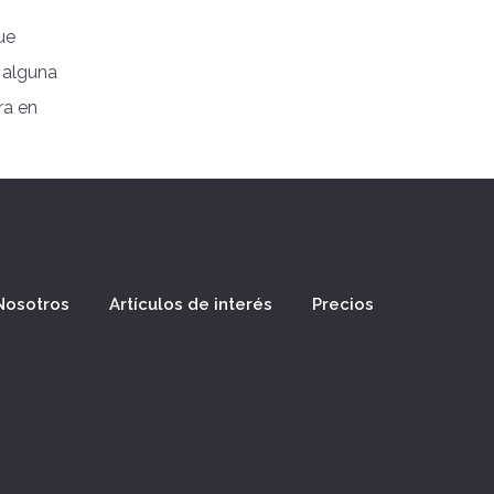
ue
 alguna
ra en
Nosotros
Artículos de interés
Precios