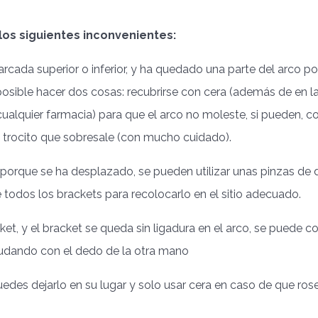
os siguientes inconvenientes:
 arcada superior o inferior, y ha quedado una parte del arco po
posible hacer dos cosas: recubrirse con cera (además de en l
cualquier farmacia) para que el arco no moleste, si pueden, c
 trocito que sobresale (con mucho cuidado).
t porque se ha desplazado, se pueden utilizar unas pinzas de d
e todos los brackets para recolocarlo en el sitio adecuado.
cket, y el bracket se queda sin ligadura en el arco, se puede c
yudando con el dedo de la otra mano
uedes dejarlo en su lugar y solo usar cera en caso de que ros