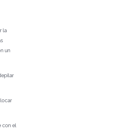
r la
as
on un
epilar
olocar
e con el