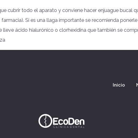
que cubrir todo el aparato y conviene hacer enjuague bucal q
 farmacia). Si es una llaga importante se recomienda ponerle
e lleve ácido hialurónico o clorhexidina que también se comp
iza
Inicio