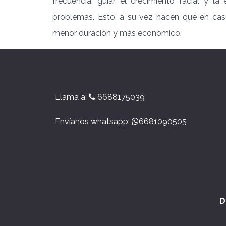
frecuencia, guiar el crecimiento facial y la
problemas. Esto, a su vez hacen que en caso 
menor duración y más económico.
Llama a:
6688175039
Envíanos whatsapp:
6681090505
D