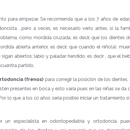
o para empezar. Se recomienda que a los 7 años de edad
ncista , pero a veces, es necesario verlo antes, si la famil
roblema, como mordida cruzada, es decir, que los dientes de
rdida abierta anterior, es decir, que cuando el niño(a), mue
 sigan abiertos; labio y paladar hendido, es decir , que el b
ncuentra partido.
rtodoncia (frenos)
para corregir la posición de los dientes, 
stén presentes en boca y esto varía pues en las niñas se da 
 Por lo que a los 10 años sería posible iniciar un tratamiento s
r un especialista en odontopediatria y ortodoncia, pu