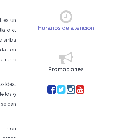
, es un
Horarios de atención
ia o el
 arriba
rda con
ebe nace
Promociones
lo ideal
de los 9
i se dan
ede con