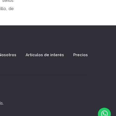
 serios
llo, de
Nosotros
Artículos de interés
Precios
s.