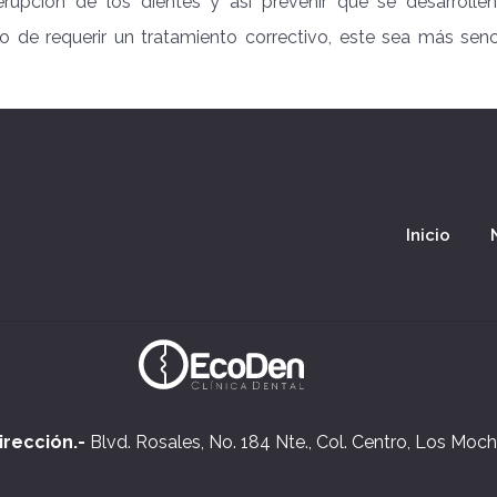
 erupción de los dientes y así prevenir que se desarrollen
de requerir un tratamiento correctivo, este sea más senci
Inicio
irección.-
Blvd. Rosales, No. 184 Nte., Col. Centro, Los Mochi